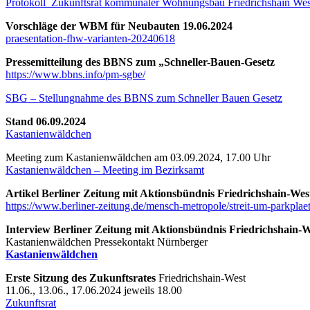
Protokoll_Zukunftsrat kommunaler Wohnungsbau Friedrichshain Wes
Vorschläge der WBM für Neubauten 19.06.2024
praesentation-fhw-varianten-20240618
Pressemitteilung des BBNS zum „Schneller-Bauen-Gesetz
https://www.bbns.info/pm-sgbe/
SBG – Stellungnahme des BBNS zum Schneller Bauen Gesetz
Stand 06.09.2024
Kastanienwäldchen
Meeting zum Kastanienwäldchen am 03.09.2024, 17.00 Uhr
Kastanienwäldchen – Meeting im Bezirksamt
Artikel Berliner Zeitung mit Aktionsbündnis Friedrichshain-Wes
https://www.berliner-zeitung.de/mensch-metropole/streit-um-parkplaet
Interview Berliner Zeitung mit Aktionsbündnis Friedrichshain-
Kastanienwäldchen Pressekontakt Nürnberger
Kastanienwäldchen
Erste Sitzung des Zukunftsrates
Friedrichshain-West
11.06., 13.06., 17.06.2024 jeweils 18.00
Zukunftsrat