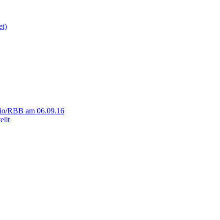
et)
adio/RBB am 06.09.16
llt