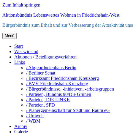
Zum Inhalt springen
Aktionsbündnis Lebenswertes Wohnen in Friedrichshain-West
Bürgerbündnis zum Erhalt und zur Verbesserung der Attraktivität unser
Menü
Start
Wer wir sind
Aktionen / Beteiligungsverfahren
Links
/ Abgeordnetenhaus Berlin
/ Berliner Senat
/ Bezirksamt Friedrichshain-Kreuzberg
/ BVV Friedrichshain-Kreuzberg
/ Bürgerbündnisse, -initiativen, -arbeitsgruppen
/ Parteien, Bündnis 90/Die Grünen
/ Parteien, DIE LINKE
/ Parteien, SPD
/ Planergemeinschaft für Stadt und Raum eG
/ Umwelt
/ WBM
Archiv
Galerie