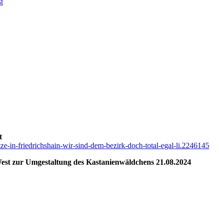
t
t
ze-in-friedrichshain-wir-sind-dem-bezirk-doch-total-egal-li.2246145
West
zur Umgestaltung des Kastanienwäldchens 21.08.2024